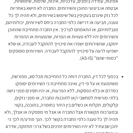
אמינות, עמידה בזמנים, עדכניות, איכות, שלמות, שימושיות,
אבטחה או ביצועי התוכן והשירותים. החברה לא תישא באחריות
לכל נזק שיגרם בעקיפין בשל שימוש בשירותים, ולא תהיה לך כל
טענה, תביעה או דרישה כלפי החברה ביחס לשירותים, יכולותיהם,
מגבלותיהם, או התאמתם לצרכיך. אין החברה מתחייבת שהתוכן
והשירותים יהיו ללא טעויות או הפרות, שהטעויות או ההפרות
יתוקנו, שהשירותים ישפרו את סיכוייך להתקבל לעבודה, או שלא
ישפיעו לרעה על סיכוייך להתקבל לעבודה. השירותים מסופקים
"כמותי שהם" (AS-IS).
בכפוף לכל דין, החברה דוחה כל התחייבות מכל סוג, מפורשת,
משתמעת או על פי דין, ואינה מתחייבת כי השירותים יסופקו
כסדרם או בלא הפסקות, ללא הפרעות, או יהיו חסינים מפני גישה
בלתי-מורשית למחשבי ו/או לתוכנות החברה, או מפני נזקים,
קלקולים, תקלות או כשלים בין היתר בחומרה, בתוכנה, בקווי
ובמערכות תקשורת אצל החברה או אצל מי מספקיה או אצלך, ולא
תהיה לך כל טענה כלפי החברה בקשר לכך. הנך מודע/ת לכך כי
יתכן שבעתיד לא יהיו השירותים זמינים בשל צרכי תחזוקה, שדרוג