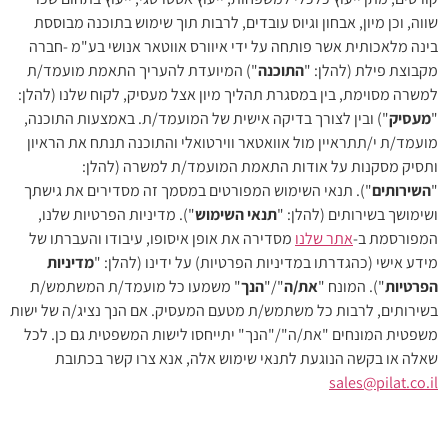
שווה, וכן מיון, אבחון וגיוס עובדים, לרבות תוך שימוש בתוכנה מבוססת
בינה מלאכותית אשר פותחה על ידי איוורס אווטאר אנושי בע"מ -חברה
מקבוצת פילת (להלן: "
התוכנה
") המיועדת להעריך התאמת מועמד/ת
למשרה מסוימת, בין במסגרת תהליך מיון אצל מעסיק, לקוח שלנו (להלן:
"
מעסיק
") ובין לצורך בדיקה אישית של המועמד/ת. באמצעות התוכנה,
מועמד/ת י/תתראיין מול אוואטאר ווירטואלי והתוכנה תנתח את הראיון
ותסיק מסקנות על אודות התאמת המועמד/ת למשרה (להלן:
"
השירותים
"). תנאי השימוש המפורטים במסמך זה מסדירים את גישתך
ושימושך בשירותים (להלן: "
תנאי השימוש
"). מדיניות הפרטיות שלנו,
המפורסמת ב-
אתר שלנו
מסדירה את אופן איסופו, עיבודו והעברתו של
מידע אישי (כהגדרתו במדיניות הפרטיות) על ידינו (להלן: "
מדיניות
הפרטיות
"). המונח "
את/ה
"/"
הנך
" משמעו כל מועמד/ת המשתמש/ת
בשירותים, לרבות כל משתמש/ת מטעם המעסיק. אם הנך נציג/ה של ישות
משפטית המונחים "את/ה"/"הנך" יתייחסו לישות המשפטית גם כן. לכל
שאלה או בקשה הנוגעת לתנאי שימוש אלה, אנא צרו קשר בכתובת
sales@pilat.co.il