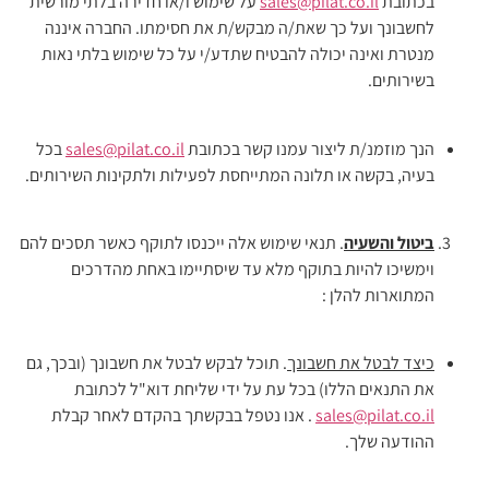
בכתובת
sales@pilat.co.il
על שימוש ו/או חדירה בלתי מורשית
לחשבונך ועל כך שאת/ה מבקש/ת את חסימתו. החברה איננה
מנטרת ואינה יכולה להבטיח שתדע/י על כל שימוש בלתי נאות
בשירותים.
הנך מוזמנ/ת ליצור עמנו קשר בכתובת
sales@pilat.co.il
בכל
בעיה, בקשה או תלונה המתייחסת לפעילות ולתקינות השירותים.
ביטול והשעיה
. תנאי שימוש אלה ייכנסו לתוקף כאשר תסכים להם
וימשיכו להיות בתוקף מלא עד שיסתיימו באחת מהדרכים
המתוארות להלן :
כיצד לבטל את חשבונך
. תוכל לבקש לבטל את חשבונך (ובכך, גם
את התנאים הללו) בכל עת על ידי שליחת דוא"ל לכתובת
sales@pilat.co.il
. אנו נטפל בבקשתך בהקדם לאחר קבלת
ההודעה שלך.