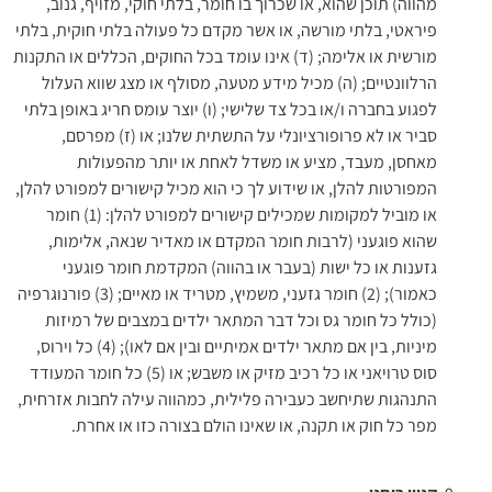
מהווה) תוכן שהוא, או שכרוך בו חומר, בלתי חוקי, מזויף, גנוב,
פיראטי, בלתי מורשה, או אשר מקדם כל פעולה בלתי חוקית, בלתי
מורשית או אלימה; (ד) אינו עומד בכל החוקים, הכללים או התקנות
הרלוונטיים; (ה) מכיל מידע מטעה, מסולף או מצג שווא העלול
לפגוע בחברה ו/או בכל צד שלישי; (ו) יוצר עומס חריג באופן בלתי
סביר או לא פרופורציונלי על התשתית שלנו; או (ז) מפרסם,
מאחסן, מעבד, מציע או משדל לאחת או יותר מהפעולות
המפורטות להלן, או שידוע לך כי הוא מכיל קישורים למפורט להלן,
או מוביל למקומות שמכילים קישורים למפורט להלן: (1) חומר
שהוא פוגעני (לרבות חומר המקדם או מאדיר שנאה, אלימות,
גזענות או כל ישות (בעבר או בהווה) המקדמת חומר פוגעני
כאמור); (2) חומר גזעני, משמיץ, מטריד או מאיים; (3) פורנוגרפיה
(כולל כל חומר גס וכל דבר המתאר ילדים במצבים של רמיזות
מיניות, בין אם מתאר ילדים אמיתיים ובין אם לאו); (4) כל וירוס,
סוס טרויאני או כל רכיב מזיק או משבש; או (5) כל חומר המעודד
התנהגות שתיחשב כעבירה פלילית, כמהווה עילה לחבות אזרחית,
מפר כל חוק או תקנה, או שאינו הולם בצורה כזו או אחרת.