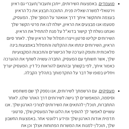
מועמדים
. באמצעות השירותים, ייתכן ותעבור/תעברי גם ראיון
וירטואלי למשרה שאליה פנית. התוכנה תבצע את כל הראיון
בעצמה ותתקשר איתך דרך אוואטר על המסך שלך. המעסיק,
מטעמו אנו מבצעים את הראיון, ישלח לנו את פרטי הקשר שלך
ואנחנו נשלח לך קישור בדוא"ל על מנת להתחיל את הראיון.
השירותים יקליטו סרטון וייצרו תמלול של הראיון שלך. לאחר סיום
הראיון, השירותים ינתחו את ההקלטה והתמלול באמצעות בינה
מלאכותית ותופק הערכה של הכישורים והתכונות המקצועיות
שלך, אשר תשותף עם המעסיק. החברה עשויה לשתף את ההערכה
כאמור איתך, לפי בקשתך ובהתאם להוראות כל דין. המעסיק יעריך
ויחליט בסופו של דבר על התקדמותך בתהליך הקבלה.
מעסיקים
. עם הרשמתך לשירותים, אנו נספק לך שם משתמש
וסיסמה, המאפשרים לך גישה לשירותים דרך האתר שלנו. לאחר
התחברות, תוכל/י להתאים את השירותים לצורכי הארגון שלך. אנו
עשויים לאפשר לך להוסיף את הלוגו של המעסיק שלך, סרטוני
תדמית אודות הארגון שלך ומידע רלוונטי אחר. באמצעות החשבון
שלך, תוכל/י למנות את המשרות הפתוחות אצלך וכן את