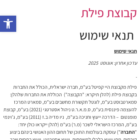
קבוצת פילת
פתח סרגל 
תנאי שימוש
תנאי שימוש
עדכון אחרון:
אוגוסט 2025
פילת מקבוצת היי קפיטל בע"מ, חברה ישראלית, הכולל את החברות
בקבוצת פילת (להלן תיקרא: "הקבוצה") הכוללת את החברות שלהלן:
סמארטבוסט בע"מ, לוגטל תקשורת מחשבים בע"מ, סמארט המרכז
להעצמה פיננסית בע"מ, ס.מ.א.ר.ט ניהול אסטרטגי (2021) בע"מ, קבוצת
מומנטום – הדרכה ייעוץ וחניכה בע"מ, ניו מדיה ב.ז (2011) בע"מ, ג'וינמי
בע"מ, המרכז הישראלי לשכר (מ.ר) בע"מ (להלן ייקראו כולן יחד:
"
החברה
") עוסקת בעולמות התוכן של תחום ההון האנושי בינהם ביצוע
קורסים, מתן ייעוץ כלכלי למשפחות, ייעוץ אסטרטגי, ייעוץ בתחום שכר