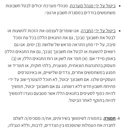
ביטול על ידי מנהל מערכת
. מנהלי מערכת יכולים לבטל חשבונות
משתמשים בודדים במסגרת חשבון ארגוני.
ביטול על ידי
החברה
. אנו שומרים לעצמנו את הזכות להשעות או
לבטל את חשבונך (ובכך, גם את התנאים הללו) בכל עת ומכל
סיבה, על ידי מתן התראה מראש של שלושה (3) ימים. אנו גם
רשאים להשעות או לבטל את חשבונך (ובכך, גם את התנאים הללו)
באופן מיידי אם: (א) תפר את לשון או רוח התנאים הללו; או (ב)
תעסוק בהתנהגות הונאתית, פוגענית, בלתי חוקית, או תטריד או
תפגע במשתמשים אחרים, צדדים שלישיים, או באינטרסים
העסקיים שלנו. אם חשבונך יבוטל, לא תוכל להצטרף שוב על ידי
פתיחת חשבון חדש ללא רשותנו. גם אם חשבונך יבוטל, תמשיך
להיות כפוף לסעיפים בתנאים הללו אשר מטבעם נועדו להמשיך
להיות בתוקף לאחר הביטול.
תמורה
. בתמורה לשימושך בשירותים, את/ה מסכימ/ה לשלם
לחברה את העמלות שהוסכמו בין הצדדים, לרבות, וללא הגבלה,