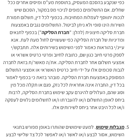
כפי שנקבע בהסכם המעסיק, בתוספת מע"מ ומיסים אחרים ככל
שחלים. אם התשלומים כפופים לניכוי מס במקור, הסכום שיש
לנכות יתווסף לעמלות המחויבות. בכפוף לכל דין, תשלום תמורת
השירות הינו סופי ולא ניתן לביטול. התשלומים נגבים באמצעות
חברת סליקה חיצונית (להלן: "
חברת הסליקה
") בכפוף לתנאים
ומדיניות של חברת הסליקה כפי שעשויים לחול מעת לעת. אנא
עיינ/י בהוראות כאמור לפני השימוש בשירותים אלה. תתבקש/י
לספק פרטי חיוב כגון שם, כתובת לחיוב ופרטי כרטיס אשראי או
אמצעי תשלום אחר לחברת הסליקה. את/ה מאשר/ת בזאת לחברה
לגבות סכומים אלו על ידי חיוב כרטיס האשראי או אמצעי התשלום
המסופק באמצעות חברת הסליקה. מובהר בזאת כי בכפוף לאמור
בכל דין, החברה אינה אחראית לכל נזק, פגם או תקלה מכל מין
וסוג שהם, העלולים להיגרם עקב שימוש בחברת הסליקה, לרבות
ביחס לאופן התשלום ו/או להעברתו ו/או לתשלומים נלווים לעסקה
ו/או לכל היבט אחר ביחס לשירותים אלו.
מגבלות שימוש
. למעט שימושים שהותרו באופן מפורש בתנאי
השימוש, אסור לבצע ו/או לאשר ו/או לאפשר לכל צד שלישי לבצע