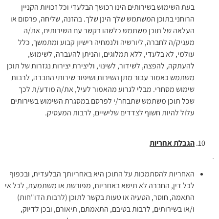
בעת השימוש בשירותים הינו רכושך הבלעדי וכל זכויות הקניין
הרוחני בתוכן המשתמש שלך הינן שלך. בהזנה, שליחה, פרסום או
העלאה של תוכן משתמש כלשהו בקשר עם השירותים, את/ה
מעניק/ה לחברה, ליורשיה ולנמחיה רישיון קבוע ומתמשך, כלל
עולמי, לא בלעדי, ללא תמלוגים, והניתן להעברה, לשימוש,
להעתקה, להפצה, לשידור, לשינוי, וליצירת יצירות נגזרות של תוכן
משתמש כאמור עבור מתן השירות ושיפור שירותי החברה, לרבות
שימוש מסחרי. מבלי לגרוע מהאמור לעיל, את/ה מודע/ת לכך
שכל תוכן משתמש שתבחר/י לפרסם במסגרת השימוש בשירותים
עלול להיות חשוף לצדדים שלישיים, לרבות המעסיק.
הגבלת אחריות
האחריות להסתמכות על התוכן היא באחריותך הבלעדית, ובכפוף
לכל דין, החברה לא תישא באחריות, מפורשת או משתמעת, לכל אי
התאמה, חוסר, הטעיה או טעות בקשר לתוכן (לרבות הדו"חות)
ו/או בשירותים, לרבות בטיבם, התאמתם, תיאורם, ובכן לדיוק,