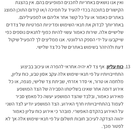
ואין אנו נושאים באחריות לתכנים המופיעים בהם. אין בהצגת
הקישורים בתוכנה בכדי להעיד על תמיכה ו/או קידום התוכן המוצג
באתרים כאמור או על כל קשר אחר אליהם או למפעיליהם.
באחריותך לבדוק את תנאי השימוש ומדיניות הפרטיות של צדדים
שלישיים אלה. שירות כאמור עשוי להיות כפוף לתנאים נוספים כפי
שייקבעו על ידי הספק הרלוונטי. אנו ממליצים לך להפעיל שיקול
דעת ולהיזהר בשימוש באתרים של כל צד שלישי.
כוח עליון
. אף צד לא יהיה אחראי להפרה או עיכוב בביצוע
התחייבויותיו על פי תנאי שימוש אלה עקב אסון טבע, כוח עליון,
מלחמה או טרור, אי סדר אזרחי, שביתת צד שלישי, מגפה, או כל
אירוע דומה אחר שאינו בשליטתו הסבירה של הצד המושפע
מאירוע כאמור, ובלבד שהצד המושפע יעשה כל מאמץ סביר
לעמוד בהתחייבויותיו חרף האירוע. הצד המושפע יודיע לצד השני
על האירוע בהקדם האפשרי. מובהר כי אירוע כוח עליון כאמור
יהווה הצדקה לעיכוב חובות תשלום על פי תנאי שימוש אלה אך לא
לפטור מכך.