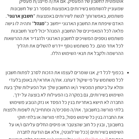
אוטומטית לחשבון של המעסיק. אם את/ה מייצג/ת מעסיק
שמעוניין להשתמש בשירותים באמצעות מספר רב של חשבונות
משתמש, באפשרותך לגשת לשירותים באמצעות "
חשבון ארגוני
".
האדם שיפתח את החשבון הארגוני ייחשב כ"
מנהל
" ותהיה לו גישה
מלאה לכל המאפיינים של החשבון. המנהל יכול ליצור חשבונות
משתמש נוספים המשויכים לחשבון הארגוני ולהגדיר את ההרשאות
לכל אחד מהם. כל משתמש נוסף יידרש להשלים את תהליך
ההרשמה ולקבל את תנאי השימוש הללו.
בכפוף לכל דין, אנו שומרים לעצמו את הזכות לסרב לפתוח חשבון
לכל משתמש על פי שיקול דעתנו. את/ה אחראי/ת באופן בלעדי
ומלא על ביטחון המכשיר ו/או החשבון שלך ועל הפעילות שלך בעת
השימוש בשירותים, גם במקרה בו הפעילות לא בוצעה על ידך.
החברה לא תישא באחריות בגין כל הפסד או נזק הנובע משימוש
בלתי מורשה בחשבונך. את/ה מסכימ/ה ומתחייב/ת לשפות ולפצות
את החברה בגין כל שימוש פסול, בלתי מורשה או בלתי חוקי
בחשבונך, ובגין כל חוב שהצטבר או מיסים החלים עליהם ו/או על
השימוש בשירותים (ככל שרלוונטי), אלא אם הודעת לחברה