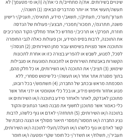
שינויים בשירותים. את/ה מתחייב/ת כי את/ה (ו/או מי מטעמך) לא
תעשה/תעשי אחד או יותר מהדברים הבאים: (1) תשנה/י,
תערוך/תערכי, תעתיק/י, תשאב/י מידע, תתאימ/י, תעניק/י רישיון
משנה, תתרגמ/י, תמכור/תמכרי, תבצע/י פעולות של הנדסה
חוזרת, תפרק/י או תרכיב/י מחדש כל אחד מחלקי הקוד המרכיבים
את התוכנה, לרבות בסיס המידע, וכן פעולות כאלה לגבי החומרה
והתוכנה אשר מצויות בשימוש עבור מתן השירותים; (2) תנסה/י
לסכל, למנוע, לשבש או להפריע בצורה כזו או אחרת לתכונות
הקשורות באבטחת השירותים או לתכונות המונעות או מגבילות
שימוש; (3) תציב/י את התוכנה ו/או השירותים, או כל חלק מהם,
בתוך מסגרת אתר אחר ו/או תעשה/י כל שימוש מסחרי, ללא
הסכמתה מראש ובכתב של החברה; (4) תשתמש/י בכל רובוט,
מנוע אחזור וחיפוש מידע, או בכל כלי אוטומטי או ידני אחר אשר
מתוכנן לאנדקס, לאתר ולאחזר מידע בתוכנה ו/או השירותים או
כלי כאמור אשר מתוכנן לחשוף את מבנה מאגר הנתונים והקוד
בתוכנה ו/או השירותים; (5) תתחזה/י לאדם או גוף כלשהו, לרבות
נציג החברה ו/או תמסור/תמסרי תיאור מסולף או הצגה כוזבת של
קשר לאדם או גוף כלשהו ו/או תעלה/תעלי לתוכנה ו/או השירותים,
תעביר/י, תשלח/י או תשדר/י כל חומר שקרי ומטעה ו/או חומר