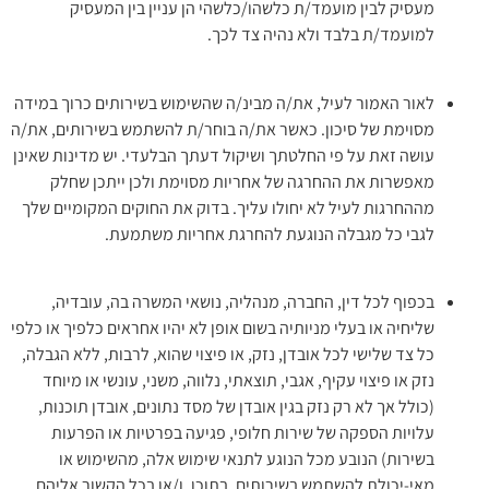
מעסיק לבין מועמד/ת כלשהו/כלשהי הן עניין בין המעסיק
למועמד/ת בלבד ולא נהיה צד לכך.
לאור האמור לעיל, את/ה מבינ/ה שהשימוש בשירותים כרוך במידה
מסוימת של סיכון. כאשר את/ה בוחר/ת להשתמש בשירותים, את/ה
עושה זאת על פי החלטתך ושיקול דעתך הבלעדי. יש מדינות שאינן
מאפשרות את ההחרגה של אחריות מסוימת ולכן ייתכן שחלק
מההחרגות לעיל לא יחולו עליך. בדוק את החוקים המקומיים שלך
לגבי כל מגבלה הנוגעת להחרגת אחריות משתמעת.
בכפוף לכל דין, החברה, מנהליה, נושאי המשרה בה, עובדיה,
שליחיה או בעלי מניותיה בשום אופן לא יהיו אחראים כלפיך או כלפי
כל צד שלישי לכל אובדן, נזק, או פיצוי שהוא, לרבות, ללא הגבלה,
נזק או פיצוי עקיף, אגבי, תוצאתי, נלווה, משני, עונשי או מיוחד
(כולל אך לא רק נזק בגין אובדן של מסד נתונים, אובדן תוכנות,
עלויות הספקה של שירות חלופי, פגיעה בפרטיות או הפרעות
בשירות) הנובע מכל הנוגע לתנאי שימוש אלה, מהשימוש או
מאי-יכולת להשתמש בשירותים, בתוכן, ו/או בכל הקשור אליהם,