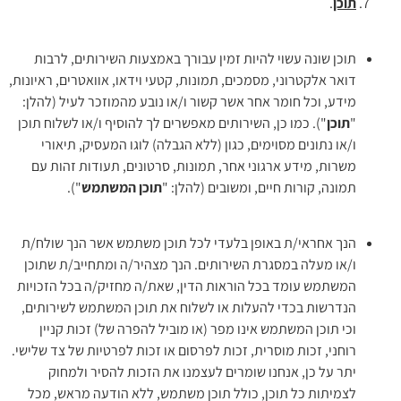
תוכן
.
תוכן שונה עשוי להיות זמין עבורך באמצעות השירותים, לרבות
דואר אלקטרוני, מסמכים, תמונות, קטעי וידאו, אוואטרים, ראיונות,
מידע, וכל חומר אחר אשר קשור ו/או נובע מהמוזכר לעיל (להלן:
"
תוכן
"). כמו כן, השירותים מאפשרים לך להוסיף ו/או לשלוח תוכן
ו/או נתונים מסוימים, כגון (ללא הגבלה) לוגו המעסיק, תיאורי
משרות, מידע ארגוני אחר, תמונות, סרטונים, תעודות זהות עם
תמונה, קורות חיים, ומשובים (להלן: "
תוכן המשתמש
").
הנך אחראי/ת באופן בלעדי לכל תוכן משתמש אשר הנך שולח/ת
ו/או מעלה במסגרת השירותים. הנך מצהיר/ה ומתחייב/ת שתוכן
המשתמש עומד בכל הוראות הדין, שאת/ה מחזיק/ה בכל הזכויות
הנדרשות בכדי להעלות או לשלוח את תוכן המשתמש לשירותים,
וכי תוכן המשתמש אינו מפר (או מוביל להפרה של) זכות קניין
רוחני, זכות מוסרית, זכות לפרסום או זכות לפרטיות של צד שלישי.
יתר על כן, אנחנו שומרים לעצמנו את הזכות להסיר ולמחוק
לצמיתות כל תוכן, כולל תוכן משתמש, ללא הודעה מראש, מכל