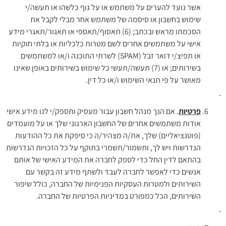
אשר נועד להערים על משתמש או על גוף כלשהו או תעשה/י
שימוש בחשבון או סיסמה של משתמש אחר מבלי לקבל את
הסכמתו מראש ובכתב; (6) תאסוף/תאספי או תאגור/תאגרי מידע
אישי על משתמשים אחרים לשם מטרות כלכליות או בלתי חוקיות
או תפיצ/י דואר זבל (SPAM) לשרתי התוכנה ו/או למשתמשים
בשירותים; או (7) תעשה/תעשי כל שימוש בשירותים באופן שאינו
מאושר על פי תנאי השימוש ו/או כל דין.
פרטיות
. אם הנך מנהל חשבון עבור מעסיק ותספק/י לנו מידע אישי
אודות משתמשים אחרים של החשבון הארגוני שלך או על מועמדים
(פוטנציאליים) שלך, את/ה מצהיר/ה כי סיפקת את כל ההודעות
הנדרשות ויש לך, ותשמור/תשמרי בתוקף על כל הזכויות הנדרשות
בהתאם לדין החל כדי לספק לחברה את המידע האישי של אותם
אנשים כדי לאפשר לחברה לעבד ולשתף מידע זה בקשר עם
השירותים ולמטרות העסקיות הפנימיות של החברה, כולל שיפור
השירותים, הכל כמפורט במדיניות הפרטיות של החברה.