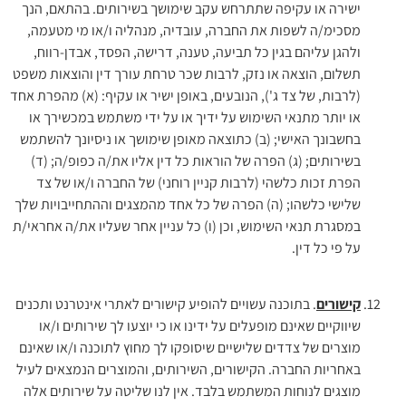
ישירה או עקיפה שתתרחש עקב שימושך בשירותים. בהתאם, הנך
מסכימ/ה לשפות את החברה, עובדיה, מנהליה ו/או מי מטעמה,
ולהגן עליהם בגין כל תביעה, טענה, דרישה, הפסד, אבדן-רווח,
תשלום, הוצאה או נזק, לרבות שכר טרחת עורך דין והוצאות משפט
(לרבות, של צד ג'), הנובעים, באופן ישיר או עקיף: (א) מהפרת אחד
או יותר מתנאי השימוש על ידיך או על ידי משתמש במכשירך או
בחשבונך האישי; (ב) כתוצאה מאופן שימושך או ניסיונך להשתמש
בשירותים; (ג) הפרה של הוראות כל דין אליו את/ה כפופ/ה; (ד)
הפרת זכות כלשהי (לרבות קניין רוחני) של החברה ו/או של צד
שלישי כלשהו; (ה) הפרה של כל אחד מהמצגים וההתחייבויות שלך
במסגרת תנאי השימוש, וכן (ו) כל עניין אחר שעליו את/ה אחראי/ת
על פי כל דין.
קישורים
. בתוכנה עשויים להופיע קישורים לאתרי אינטרנט ותכנים
שיווקיים שאינם מופעלים על ידינו או כי יוצעו לך שירותים ו/או
מוצרים של צדדים שלישיים שיסופקו לך מחוץ לתוכנה ו/או שאינם
באחריות החברה. הקישורים, השירותים, והמוצרים הנמצאים לעיל
מוצגים לנוחות המשתמש בלבד. אין לנו שליטה על שירותים אלה