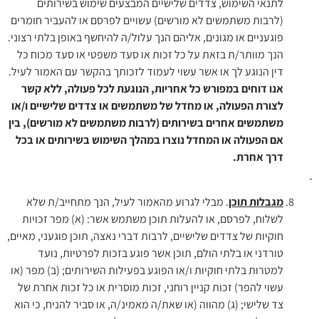
לתנאי השימוש, צדדים שלישיים המבצעים שימוש בשירותים
(לרבות משתמשים לא מורשים) עשויים לפרסם או להעביר חומרים
פוגעניים או מגונים, אליהם הנך עלול/ה להיחשף באופן בלתי רצוני.
הנך מוותר/ת בזאת על כל זכות או סעד משפטי או סעד מכוח כל
דין הנוגע לך או אשר עשוי לעמוד לזכותך בהקשר עם האמור לעיל.
אנו דוחים במפורש כל אחריות, הנוגעת לכל פעולה, ללא קשר
לצורת הפעולה, או מחדל של משתמשים או צדדים שלישיים ו/או
משתמשים אחרים בשירותים (לרבות משתמשים לא מורשים), בין
אם הפעולה או המחדל נוצרו במהלך השימוש בשירותים או בכל
דרך אחרת.
מגבלות תוכן
. מבלי לגרוע מהאמור לעיל, הנך מתחייב/ת שלא
לשלוח, לפרסם, או להעלות תוכן משתמש אשר: (א) מפר זכויות
חוקיות של צדדים שלישיים, לרבות דברי נאצה, תוכן פוגעני, מאיים,
טורדני או בלתי הולם, תוכן אשר פוגע בזכות לפרטיות, נועד
למטרות בלתי חוקיות ו/או הפוגע בפעילות השירותים; (ב) מפר (או
עשוי להפר) זכות קניין רוחני, זכות מוסרית או כל זכות אחרת של
צד שלישי; (ג) מהווה (או שאת/ה מאמינ/ה, או סביר להניח, כי הוא