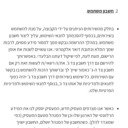
חשבון משתמש
.
בחלק מהשירותים הניתנים על ידי הקבוצה, על מנת להשתמש
בשירותים, בכפוף להסכמתך לתנאי השימוש, עליך ליצור חשבון
משתמש. במהלך ההרשמה נבקש ממך למסור מידע מסוים, לרבות
שמך המלא וכתובת דואר אלקטרוני. אנו עשויים לשנות את אופן
הרישום, מעת לעת, לפי שיקול דעתנו הבלעדי. באפשרותך
להירשם גם דרך חשבון צד ג'. את/ה רשאי/ת לעשות זאת רק אם
חשבון צד ה-ג' כאמור שייך לך וברשותך הזכות להשתמש בו בקשר
עם השירותים. כל שימוש בשירותים דרך חשבון צד ג' יהיה כפוף
לתנאים ולמדיניות של אותו צד ג', בנוסף לתנאי השימוש ולמדיניות
הפרטיות שלנו.
כאשר אנו מצרפים מעסיק חדש, המעסיק יספק לנו את המידע
הרלוונטי של הארגון שלו וכן של המנהל מטעם המעסיק (כפי
שמוגדר להלן). כשהחשבון של המנהל יושלם, החשבון ישויך