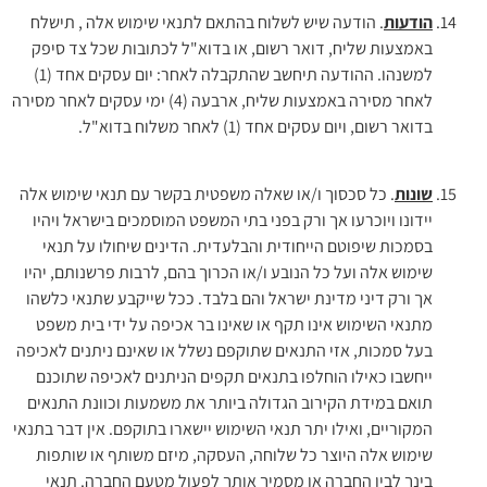
הודעות
. הודעה שיש לשלוח בהתאם לתנאי שימוש אלה , תישלח
באמצעות שליח, דואר רשום, או בדוא"ל לכתובות שכל צד סיפק
למשנהו. ההודעה תיחשב שהתקבלה לאחר: יום עסקים אחד (1)
לאחר מסירה באמצעות שליח, ארבעה (4) ימי עסקים לאחר מסירה
בדואר רשום, ויום עסקים אחד (1) לאחר משלוח בדוא"ל.
שונות
. כל סכסוך ו/או שאלה משפטית בקשר עם תנאי שימוש אלה
יידונו ויוכרעו אך ורק בפני בתי המשפט המוסמכים בישראל ויהיו
בסמכות שיפוטם הייחודית והבלעדית. הדינים שיחולו על תנאי
שימוש אלה ועל כל הנובע ו/או הכרוך בהם, לרבות פרשנותם, יהיו
אך ורק דיני מדינת ישראל והם בלבד. ככל שייקבע שתנאי כלשהו
מתנאי השימוש אינו תקף או שאינו בר אכיפה על ידי בית משפט
בעל סמכות, אזי התנאים שתוקפם נשלל או שאינם ניתנים לאכיפה
ייחשבו כאילו הוחלפו בתנאים תקפים הניתנים לאכיפה שתוכנם
תואם במידת הקירוב הגדולה ביותר את משמעות וכוונת התנאים
המקוריים, ואילו יתר תנאי השימוש יישארו בתוקפם. אין דבר בתנאי
שימוש אלה היוצר כל שלוחה, העסקה, מיזם משותף או שותפות
בינך לבין החברה או מסמיך אותך לפעול מטעם החברה. תנאי