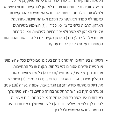
הסמכות החוקית לחייב את הארגון בתנאי השימוש; (ב) אין כל
מניעה חוקית ו/או חוזית או אחרת לארגון להתקשר בתנאי השימוש
ולמלא אחר כל התחייבויותיו לפי תנאי השימוש וכי ההתקשרות
כאמור לא מפרה ולא תפר כל הסכם ו/או התחייבות אחרת של
הארגון, לרבות כלפי צד ג' ו/או כל דין; (ג) השימוש בשירותים
על-ידי הארגון לא מפר ולא יפר זכויות לפרטיות ו/או כל זכות
אחרת של כל צד ג'; ו-(ד) הארגון מקיים את כל הדרישות וההוראות
המחויבות על פי כל דין לקיום עסקיו.
השימוש בשירותים והגישה אליהם בטלים ומבוטלים ככל שהשימוש
או הגישה אליהם אסורים לפי כל חוק, תקנה או כל התחייבות
אחרת. הנך מצהיר/ה ומתחייב/ת כי: (א) כל מידע אשר נמסר
בתהליך יצירת חשבון הוא נכון, מדויק, עדכני ומלא; (ב) תשמר/י
את דיוק ואמיתות מידע זה; (ג) הנך בן/בת שמונה עשרה (18) שנים
ומעלה ואת/ה כשיר/ה להתקשר בחוזה מחייב; (ד) השימוש שלך
בשירותים אינו מפר כל חוק או תקנה או כל התחייבות שעשויה
להיות לך כלפי צד שלישי; וכן (ה) כל שימוש שלך בשירותים יהיה
בהתאם לתנאי השימוש ולכל דין.