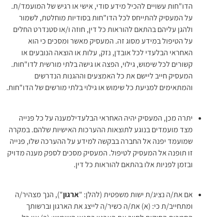
הדו"חות עשויים להכיל מידע סודי, אישי או רגיש של המועמד/ת.
על המעסיק להתייחס לכל הדו"חות בסודיות מוחלטת, לשמור
ולהגן עליהם בהתאם להוראות כל דין, חוזה ו/או סטנדרט החלים
על הטיפול במידע מסוג זה. המעסיק מאשר ומסכים כי הוא
האחראי הבלעדי לכל אובדן, נזק, עלות או הוצאה הנובעים או
קשורים לכל שימוש, גילוי, הפצה או גישה בלתי מורשית לדו"חות.
המעסיק חייב ליישם את כל האמצעים וההגנות הנדרשים
והמתאימים למניעת כל שימוש או גילוי בלתי מורשים של הדו"חות.
יתרה מכן, המעסיק יהיה האחראי הבלעדילמענה על כל פנייה
מצד מועמדים בנוגע לתוצאות ההערכות האישיות שלהם. במקרה
שמועמד יפנה אל החברה בבקשה למידע על ההערכה שלו, פנייה
זו תופנה אל המעסיק לטיפול. המעסיק מסכים לספק מענה מדויק
ובזמן לפניות אלו בהתאם להוראות כל דין.
אם את/ה נציג/ת ישות משפטית (להלן: "
ארגון
"), הנך מצהיר/ה
ומתחייב/ת כי: (א) את/ה כשיר/ה לייצג את הארגון וברשותך