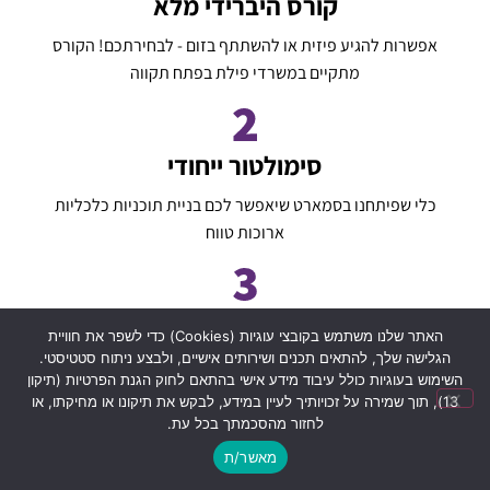
קורס היברידי מלא
אפשרות להגיע פיזית או להשתתף בזום - לבחירתכם! הקורס
מתקיים במשרדי פילת בפתח תקווה
סימולטור ייחודי
כלי שפיתחנו בסמארט שיאפשר לכם בניית תוכניות כלכליות
ארוכות טווח
חומרי לימוד
האתר שלנו משתמש בקובצי עוגיות (Cookies) כדי לשפר את חוויית
הגלישה שלך, להתאים תכנים ושירותים אישיים, ולבצע ניתוח סטטיסטי.
חומרי לימוד דיגיטליים וגישה חוזרת ובלתי מוגבלת להרצאות
השימוש בעוגיות כולל עיבוד מידע אישי בהתאם לחוק הגנת הפרטיות (תיקון
13), תוך שמירה על זכויותיך לעיין במידע, לבקש את תיקונו או מחיקתו, או
לחזור מהסכמתך בכל עת.
תעודה מטעם המכון לאינטגרציה
מאשר/ת
WhatsApp