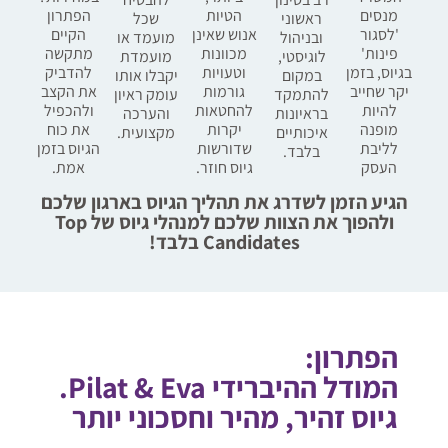
מנסים
הטיות
הפתרון
ראשוני
שכל
'לסגור
אנוש שאינן
הקיים
ובניהול
מועמד או
פינות'
מכוונות
מתקשה
לוגיסטי,
מועמדת
בגיוס, בזמן
וטעויות
להדביק
במקום
יקבלו אותו
יקר שחייב
גורמות
את הקצב
להתמקד
עומק ראיון
להיות
להחטאות
ולהכפיל
בראיונות
והערכה
מופנה
יקרות
את כוח
איכותיים
מקצועית.
לליבת
שדורשות
הגיוס בזמן
בלבד.
העסק
גיוס חוזר.
אמת.
הגיע הזמן לשדרג את תהליך הגיוס בארגון שלכם
ולהפוך את הצוות שלכם למנהלי גיוס של Top
Candidates בלבד!
הפתרון:
המודל ההיברידי Pilat & Eva.
גיוס זהיר, מהיר וחסכוני יותר