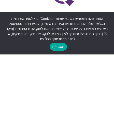
חיסכון משמעותי בעלויות
האתר שלנו משתמש בקובצי עוגיות (Cookies) כדי לשפר את חוויית
שילוב טכנולוגי חכם מאפשר להוזיל את העלויות פר
הגלישה שלך, להתאים תכנים ושירותים אישיים, ולבצע ניתוח סטטיסטי.
גיוס
השימוש בעוגיות כולל עיבוד מידע אישי בהתאם לחוק הגנת הפרטיות (תיקון
13), תוך שמירה על זכויותיך לעיין במידע, לבקש את תיקונו או מחיקתו, או
לחזור מהסכמתך בכל עת.
מאשר/ת
דיוק מרבי
הבינה המלאכותית מבטיחה אבחון עקבי ונטול
הטיות, שמונע טעויות גיוס יקרות
גמישות מלאה וראש שקט