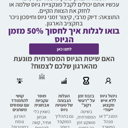
עכשיו אתם יכולים לקבל פונקציית גיוס שלמה או
לחזק את הצוות הקיים.
התוצאה: דיוק מרבי, קיצור זמני גיוס וחיסכון ניכר
בתקציב הארגון.
בואו לגלות איך לחסוך 50% מזמן
הגיוס
לחצו כאן
האם שיטת הגיוס המסורתית מונעת
מהארגון שלכם לצמוח?
ניהול גיוס
בזבוז זמן
העלות
חוסר
קושי
ללא איש
על "רעשי
הגבוהה
עקביות
להתמודד
מקצוע
רקע"
של טעויות
אבחונית
עם עומסים
ייעודי
גיוס
משתנים
בשיטה
כשאין כלי
המנכ"ל או
גם בתהליך
הארגון
המסורתית,
אבחון
מנהל
המוקפד
צומח
מושקע זמן
אחיד, קשה
המשרד
ביותר,
במהירות?
רב בסינון
להבטיח