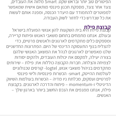
הפיטורים טוב יותר ובראש שקט. Smart מלווה את העובדים,
צעד אחר צעד, מספקת תכנון פיננסי מותאם אישית שמאפשר
למפוטרים להתמודד עם היעדר הכנסה, ומפנה אותם לעשות
את כל שנדרש כדי לחזור לשוק העבודה.
קבוצת פילת
קבוצת פילת היא בית השקעות להון אנושי הפועלת בישראל
ובעולם. אנחנו מתמחים בתחום משאבי האנוש ופיתוח קריירה,
ומספקים כלים מתקדמים לארגונים ולאנשים פרטיים, כדי
להצליח בנוף התעסוקה הדינמי של היום. הפתרונות החדשניים
שלנו מאפשרים לארגונים לנהל את המשאב האנושי שלהם
בצורה יעילה, למקסם את יכולות העובדים, ולהקים יסודות
לצמיחה והצלחה. חברות הקבוצה כוללות את: פילת – שירותים
מתקדמים בניהול משאבי אנוש, logtel- קורסים טכנולוגיים
לעולמות ההייטק, smart- הכשרות פיננסיות וליווי פיננסי
לפרטיים ועסקים, מכלתת ניו מדיה – הכשרות בעולמות השיווק
הדיגיטלי ו-momentum – פיתוח והדרכה לארגונים. בקבוצת
פילת, אנחנו ממנפים את הנכס החשוב ביותר בארגון שלך –
האנשים.