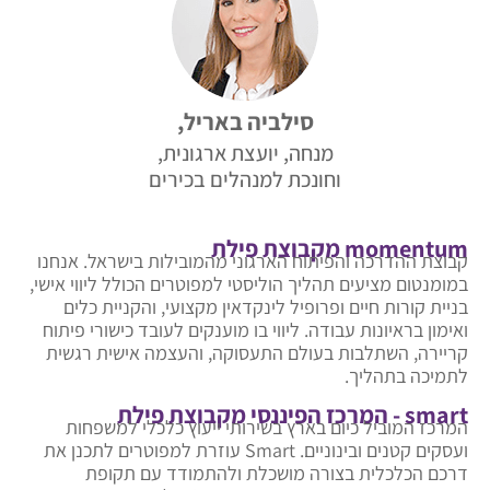
סילביה באריל,
מנחה, יועצת ארגונית,
וחונכת למנהלים בכירים
momentum מקבוצת פילת
קבוצת ההדרכה והפיתוח הארגוני מהמובילות בישראל. אנחנו
במומנטום מציעים תהליך הוליסטי למפוטרים הכולל ליווי אישי,
בניית קורות חיים ופרופיל לינקדאין מקצועי, והקניית כלים
ואימון בראיונות עבודה. ליווי בו מוענקים לעובד כישורי פיתוח
קריירה, השתלבות בעולם התעסוקה, והעצמה אישית רגשית
לתמיכה בתהליך.
smart - המרכז הפיננסי מקבוצת פילת
המרכז המוביל כיום בארץ בשירותי ייעוץ כלכלי למשפחות
ועסקים קטנים ובינוניים. Smart עוזרת למפוטרים לתכנן את
דרכם הכלכלית בצורה מושכלת ולהתמודד עם תקופת