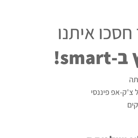
סכו איתנו
sm!
תה
צ'ק-אפ פיננסי
קים