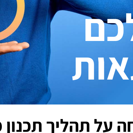
כם
ות