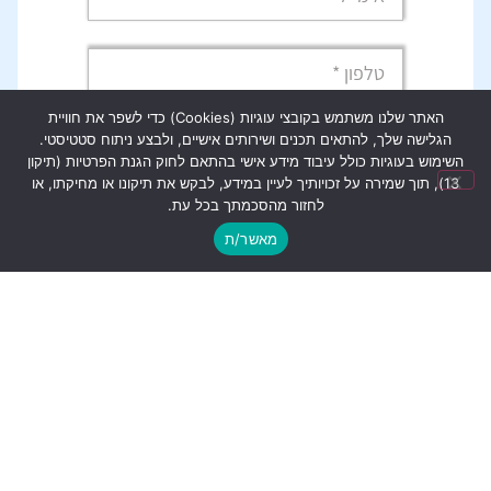
האתר שלנו משתמש בקובצי עוגיות (Cookies) כדי לשפר את חוויית
אני מאשר/ת קבלת מידע מקבוצת פילת,
הגלישה שלך, להתאים תכנים ושירותים אישיים, ולבצע ניתוח סטטיסטי.
השימוש בעוגיות כולל עיבוד מידע אישי בהתאם לחוק הגנת הפרטיות (תיקון
פרטייך לא יועברו הלאה
13), תוך שמירה על זכויותיך לעיין במידע, לבקש את תיקונו או מחיקתו, או
לחזור מהסכמתך בכל עת.
בלחיצה על כפתור זה הינני מאשר את
מאשר/ת
תנאי השימוש
ו
מדיניות הפרטיות
של האתר
שליחה