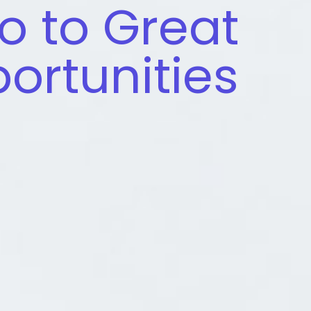
lo to Great
ortunities