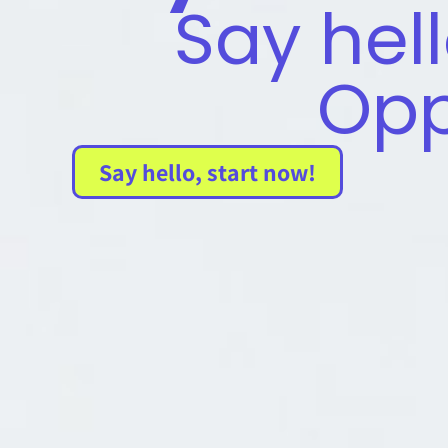
Say hel
Opp
!Say hello, start now