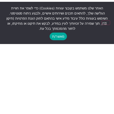
האתר שלנו משתמש בקובצי עוגיות (Cookies) כדי לשפר את חוויית
הגלישה שלך, להתאים תכנים ושירותים אישיים, ולבצע ניתוח סטטיסטי.
השימוש בעוגיות כולל עיבוד מידע אישי בהתאם לחוק הגנת הפרטיות (תיקון
תנו לנו לעשות לכם סדר!
13), תוך שמירה על זכויותיך לעיין במידע, לבקש את תיקונו או מחיקתו, או
לחזור מהסכמתך בכל עת.
מאשר/ת
שליחה
אני מאשר/ת קבלת מידע מקבוצת פילת, פרטייך לא יועברו
הלאה
בלחיצה על כפתור זה הינני מאשר את
תנאי השימוש
ו
מדיניות
הפרטיות
של האתר